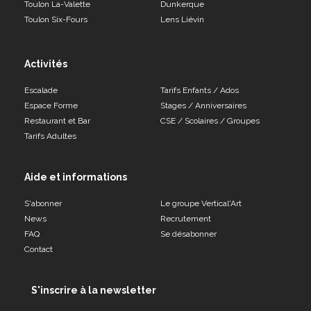
Toulon La-Valette
Dunkerque
Toulon Six-Fours
Lens Liévin
Activités
Escalade
Tarifs Enfants / Ados
Espace Forme
Stages / Anniversaires
Restaurant et Bar
CSE / Scolaires / Groupes
Tarifs Adultes
Aide et informations
S'abonner
Le groupe Vertical'Art
News
Recrutement
FAQ
Se désabonner
Contact
S'inscrire à la newsletter