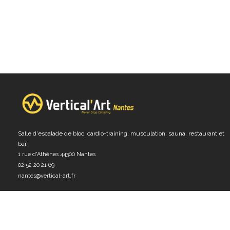
Salle d'escalade de bloc, cardio-training, musculation, sauna, restaurant et
bar.
1 rue d'Athènes 44300 Nantes
02 52 20 21 69
nantes@vertical-art.fr