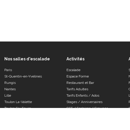
Nos salles d'escalade
Activités
Paris
Escalade
St-Quentin-en-Yvelines
Espace Forme
Rungis
Restaurant et Bar
Nantes
Tarifs Adultes
Lille
Tarifs Enfants / Ados
Toulon La-Valette
Stages / Anniversaires
Toulon Six-Fours
CSE / Scolaires / Groupes
Le Mans
Grenoble
Orléans