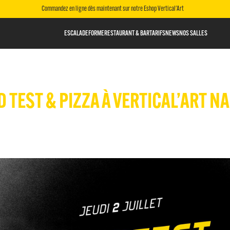
Commandez en ligne dès maintenant sur notre Eshop Vertical'Art
ESCALADE
FORME
RESTAURANT & BAR
TARIFS
NEWS
NOS SALLES
D TEST & PIZZA À VERTICAL’ART N