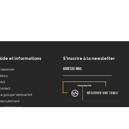
Aide et informations
S'inscrire à la newsletter
S'abonner
News
FAQ
ENVOYER
Contact
RÉSERVER UNE TABLE
Le groupe Vertical'Art
Recrutement
Se désabonner