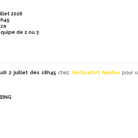
uillet 2026
8h45
zza
équipe de 2 ou 3
udi 2 juillet dès 18h45
chez
Vertical’Art Nantes
pour un
BING